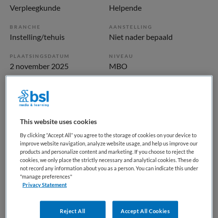
Verpleegkunde
Helpende
BRANCHE
AANSTELLING
Instelling/tehuis
Niet nader bepaald
PLAATSINGSDATUM
NIVEAU
2 november 2025
MBO
ERVARING
DIENSTVERBAND
Niet nader bepaald
Parttime
This website uses cookies
Vacature niet beschikbaar
By clicking “Accept All” you agree to the storage of cookies on your device to
improve website navigation, analyze website usage, and help us improve our
Deze vacature Helpende Plus nachtdiensten, De Bolder,
products and personalize content and marketing. If you choose to reject the
Huizen bij Vivium is niet meer actueel. Hieronder staan
cookies, we only place the strictly necessary and analytical cookies. These do
not record any information about you as a person. You can indicate this under
enkele vergelijkbare vacatures die voor u wellicht
"manage preferences"
interessant zijn.
Privacy Statement
Reject All
Accept All Cookies