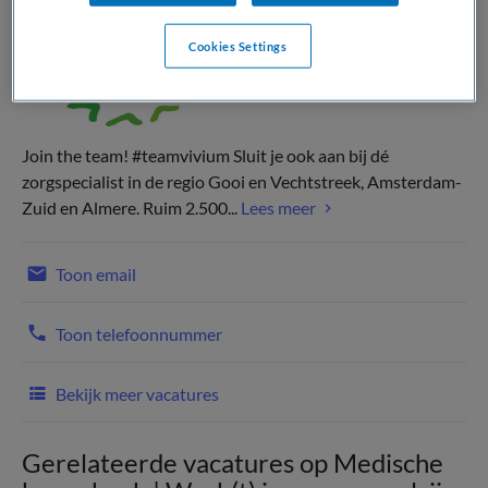
Cookies Settings
Join the team! #teamvivium Sluit je ook aan bij dé
zorgspecialist in de regio Gooi en Vechtstreek, Amsterdam-
Zuid en Almere. Ruim 2.500...
Lees meer
Toon email
Toon telefoonnummer
Bekijk meer vacatures
Gerelateerde vacatures op Medische