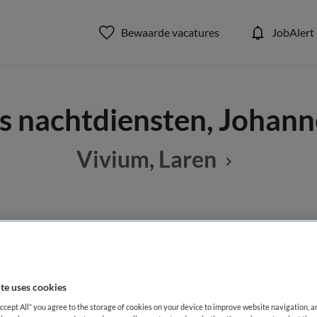
Bewaarde vacatures
JobAlert
s nachtdiensten, Johann
Vivium, Laren
BRANCHE
AANSTELLING
Instelling/tehuis
te uses cookies
DIENSTVERBAND
Accept All” you agree to the storage of cookies on your device to improve website navigation, 
Parttime