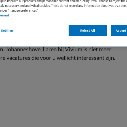
lp us improve our products and personalize content and marketing. If you choose to reject the 
ictly necessary and analytical cookies. These do not record any information about you as a pers
s under "manage preferences"
tement
 Settings
Reject All
Accept 
, Johanneshove, Laren bij Vivium is niet meer
e vacatures die voor u wellicht interessant zijn.