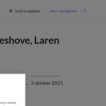
Jouw Loopbaan
Voor werkgevers
eshove, Laren
PLAATSINGSDATUM
Tijdelijk met uitzicht op vast
3 oktober 2025
analyze website