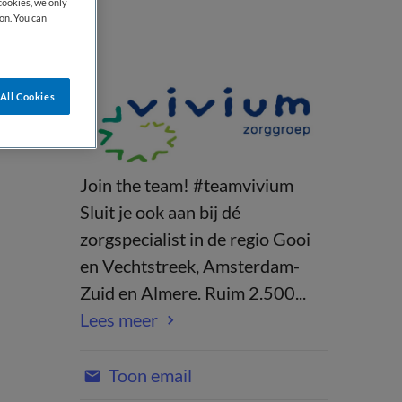
cookies, we only
on. You can
All Cookies
Join the team! #teamvivium
Sluit je ook aan bij dé
zorgspecialist in de regio Gooi
en Vechtstreek, Amsterdam-
Zuid en Almere. Ruim 2.500...
Lees meer
Toon email