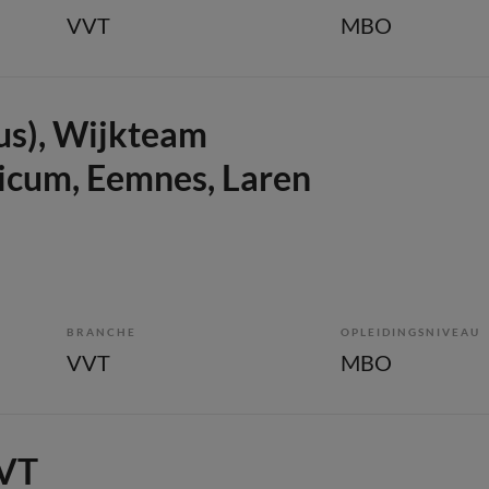
VVT
MBO
us), Wijkteam
ricum, Eemnes, Laren
BRANCHE
OPLEIDINGSNIVEAU
VVT
MBO
VVT