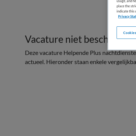
usage, and he
place the str
indicate thi
Privacy Sta
Cookies
Vacature niet beschikbaar
Deze vacature Helpende Plus nachtdiensten
actueel. Hieronder staan enkele vergelijkbar