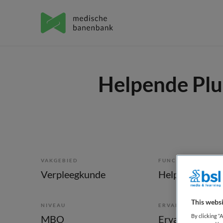
Helpende Plu
VAKGEBIED
FUNCTIE
Verpleegkunde
Helpende
This websi
NIVEAU
ERVARING
By clicking “
MBO
Ervaren