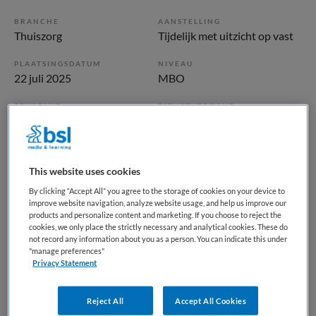
BRANCHE
AANSTELLING
Thuiszorg
Tijdelijk met uitzicht op vast
PLAATSINGSDATUM
NIVEAU
22 juli 2025
MBO
ERVARING
DIENSTVERBAND
Niet nader bepaald
Parttime
Vacature niet beschikbaar
This website uses cookies
By clicking “Accept All” you agree to the storage of cookies on your device to
Deze vacature Helpende (Plus), Wijkteam WelZijn, Huizen
improve website navigation, analyze website usage, and help us improve our
bij Vivium is niet meer actueel. Hieronder staan enkele
products and personalize content and marketing. If you choose to reject the
cookies, we only place the strictly necessary and analytical cookies. These do
vergelijkbare vacatures die voor u wellicht interessant zijn.
not record any information about you as a person. You can indicate this under
"manage preferences"
Privacy Statement
Reject All
Accept All Cookies