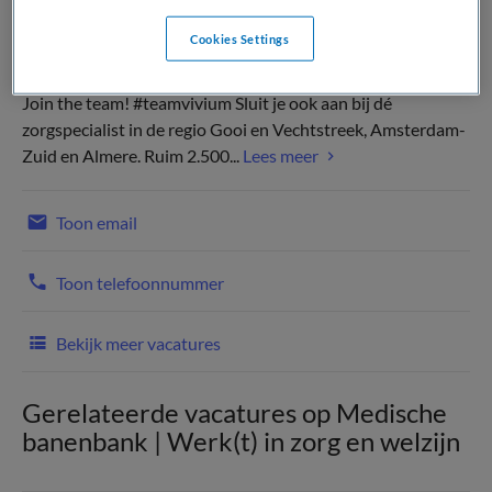
Cookies Settings
Join the team! #teamvivium Sluit je ook aan bij dé
zorgspecialist in de regio Gooi en Vechtstreek, Amsterdam-
Zuid en Almere. Ruim 2.500...
Lees meer
Toon email
Toon telefoonnummer
Bekijk meer vacatures
Gerelateerde vacatures op Medische
banenbank | Werk(t) in zorg en welzijn