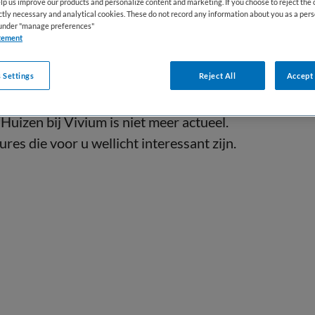
lp us improve our products and personalize content and marketing. If you choose to reject the 
ictly necessary and analytical cookies. These do not record any information about you as a pers
s under "manage preferences"
tement
 Settings
Reject All
Accept 
uizen bij Vivium is niet meer actueel.
res die voor u wellicht interessant zijn.