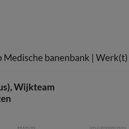
 Medische banenbank | Werk(t) i
us), Wijkteam
zen
BRANCHE
OPLEIDINGSNIVEAU