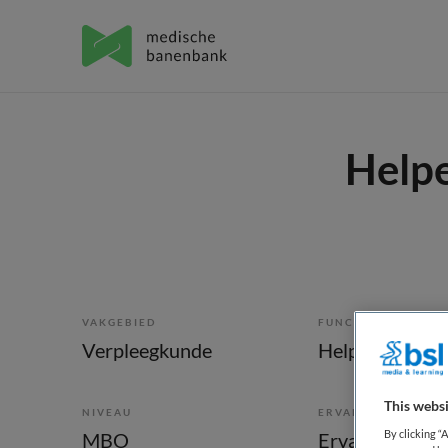
Helpe
VAKGEBIED
FUNCTIE
Verpleegkunde
Helpende
This websi
NIVEAU
ERVARING
By clicking “
MBO
Ervaren