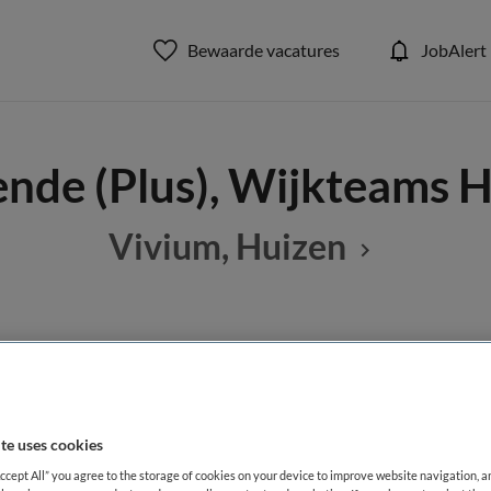
Bewaarde vacatures
JobAlert
nde (Plus), Wijkteams 
Vivium, Huizen
BRANCHE
AANSTELLING
Thuiszorg
te uses cookies
DIENSTVERBAND
Accept All” you agree to the storage of cookies on your device to improve website navigation, 
Niet nader bepaald