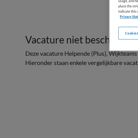
usage, and he
place the str
indicate thi
Privacy Sta
Cookies
Vacature niet beschikbaar
Deze vacature Helpende (Plus), Wijkteams H
Hieronder staan enkele vergelijkbare vacatu