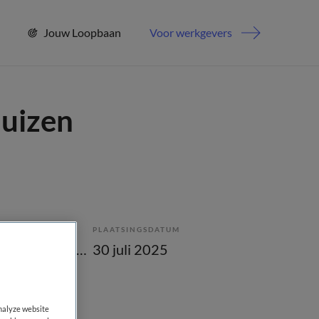
Jouw Loopbaan
Voor werkgevers
Huizen
PLAATSINGSDATUM
Tijdelijk met uitzicht op vast
30 juli 2025
analyze website