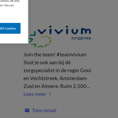
cookies, we only
on. You can
All Cookies
Join the team! #teamvivium
Sluit je ook aan bij dé
zorgspecialist in de regio Gooi
en Vechtstreek, Amsterdam-
Zuid en Almere. Ruim 2.500...
Lees meer
Toon email