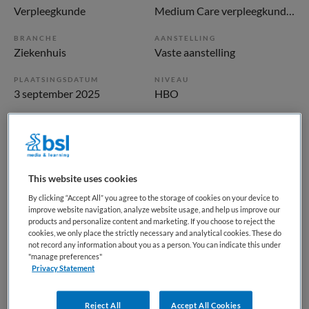
Verpleegkunde
Medium Care verpleegkundige
BRANCHE
AANSTELLING
Ziekenhuis
Vaste aanstelling
PLAATSINGSDATUM
NIVEAU
3 september 2025
HBO
ERVARING
DIENSTVERBAND
Ervaren
Fulltime
This website uses cookies
Vacature niet beschikbaar
By clicking “Accept All” you agree to the storage of cookies on your device to
Deze vacature Medium Care Verpleegkundige
improve website navigation, analyze website usage, and help us improve our
products and personalize content and marketing. If you choose to reject the
(gediplomeerd) bij St. Antonius Ziekenhuis is niet meer
cookies, we only place the strictly necessary and analytical cookies. These do
actueel. Hieronder staan enkele vergelijkbare vacatures die
not record any information about you as a person. You can indicate this under
voor u wellicht interessant zijn.
"manage preferences"
Privacy Statement
Reject All
Accept All Cookies