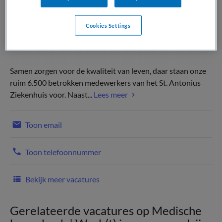
Cookies Settings
Samen zorgen voor de kwaliteit van leven, daar staan onze
ruim 6.500 betrokken medewerkers van het St. Antonius
Ziekenhuis voor. Naast...
Lees meer
Toon email
Toon telefoonnummer
Bekijk meer vacatures
Gerelateerde vacatures op Medische