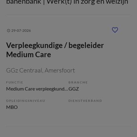
banenbank | Werk(t) in zorg en welzijn
29-07-2026
Verpleegkundige / begeleider
Medium Care
GGz Centraal
, Amersfoort
FUNCTIE
BRANCHE
Medium Care verpleegkundige
GGZ
OPLEIDINGSNIVEAU
DIENSTVERBAND
MBO