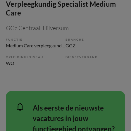
Verpleegkundig Specialist Medium
Care
GGz Centraal
, Hilversum
FUNCTIE
BRANCHE
Medium Care verpleegkundige
GGZ
OPLEIDINGSNIVEAU
DIENSTVERBAND
WO
Als eerste de nieuwste
vacatures in jouw
functiegebied ontvangen?