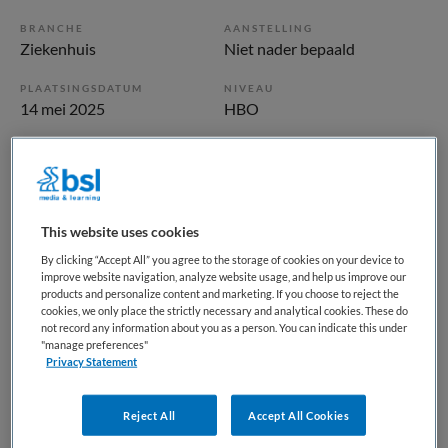
BRANCHE
AANSTELLING
Ziekenhuis
Niet nader bepaald
PLAATSINGSDATUM
NIVEAU
14 mei 2025
HBO
ERVARING
DIENSTVERBAND
Ervaren
Niet nader bepaald
This website uses cookies
Vacature niet beschikbaar
By clicking “Accept All” you agree to the storage of cookies on your device to
Deze vacature Neonatologieverpleegkundige bij Maandag
improve website navigation, analyze website usage, and help us improve our
products and personalize content and marketing. If you choose to reject the
is niet meer actueel. Hieronder staan enkele vergelijkbare
cookies, we only place the strictly necessary and analytical cookies. These do
vacatures die voor u wellicht interessant zijn.
not record any information about you as a person. You can indicate this under
"manage preferences"
Privacy Statement
Reject All
Accept All Cookies