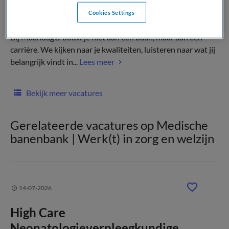
Cookies Settings
(Recruiter)
Bij Maandag® bouw je niet aan een baan, maar aan een
carrière. We kijken naar je kwaliteiten, luisteren naar wat jij
belangrijk vindt in...
Lees meer
Bekijk meer vacatures
Gerelateerde vacatures op Medische
banenbank | Werk(t) in zorg en welzijn
14-07-2026
High Care
Neonatologieverpleegkundige