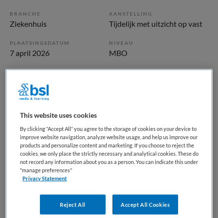
BRANCHE
AANSTELLING
Ziekenhuis
Tijdelijk met uitzicht op vast
PLAATSINGSDATUM
NIVEAU
7 april 2026
MBO
ERVARING
DIENSTVERBAND
Niet nader bepaald
Niet nader bepaald
Vacature niet beschikbaar
This website uses cookies
By clicking “Accept All” you agree to the storage of cookies on your device to
Deze vacature Oncologieverpleegkundige bij Meander
improve website navigation, analyze website usage, and help us improve our
Medisch Centrum is niet meer actueel. Hieronder staan
products and personalize content and marketing. If you choose to reject the
cookies, we only place the strictly necessary and analytical cookies. These do
enkele vergelijkbare vacatures die voor u wellicht
not record any information about you as a person. You can indicate this under
interessant zijn.
"manage preferences"
Privacy Statement
Reject All
Accept All Cookies