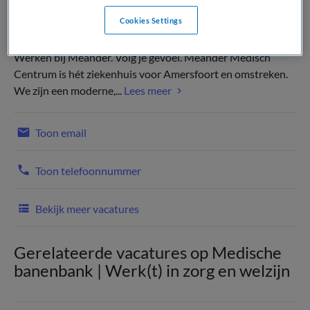
Cookies Settings
Werken bij Meander. Volg je gevoel. Meander Medisch
Centrum is hét ziekenhuis voor Amersfoort en omstreken.
We zijn een moderne,...
Lees meer
Toon email
Toon telefoonnummer
Bekijk meer vacatures
Gerelateerde vacatures op Medische
banenbank | Werk(t) in zorg en welzijn