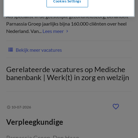
Cookies Settings
Als specialist in de geestelijke gezondheidszorg, behandelt
Parnassia Groep jaarlijks bijna 160.000 cliënten over heel
Nederland. Van...
Lees meer
Bekijk meer vacatures
Gerelateerde vacatures op Medische
banenbank | Werk(t) in zorg en welzijn
10-07-2026
Verpleegkundige
Parnassia Groep
, Den Haag