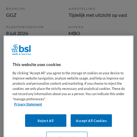
BRANCHE
AANSTELLING
GGZ
Tijdelijk met uitzicht op vast
PLAATSINGSDATUM
NIVEAU
8 juli 2026
MBO
ERVARING
DIENSTVERBAND
Niet nader bepaald
Fulltime
This website uses cookies
Vacature niet beschikbaar
By clicking “Accept All” you agree to the storage of cookies on your device to
improve website navigation, analyze website usage, and help us improve our
Deze vacature Verpleegkundige bij Parnassia Groep is niet
products and personalize content and marketing. If you choose to reject the
cookies, we only place the strictly necessary and analytical cookies. These do
meer actueel. Hieronder staan enkele vergelijkbare
not record any information about you as a person. You can indicate this under
vacatures die voor u wellicht interessant zijn.
"manage preferences"
Privacy Statement
Reject All
Accept All Cookies