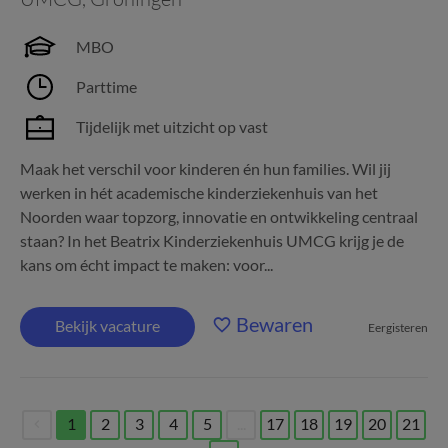
MBO
Parttime
Tijdelijk met uitzicht op vast
Maak het verschil voor kinderen én hun families. Wil jij
werken in hét academische kinderziekenhuis van het
Noorden waar topzorg, innovatie en ontwikkeling centraal
staan? In het Beatrix Kinderziekenhuis UMCG krijg je de
kans om écht impact te maken: voor...
Bewaren
Bekijk vacature
Eergisteren
1
2
3
4
5
...
17
18
19
20
21
(current)