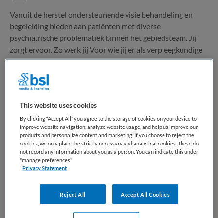
Vanuit de herstel ondersteunende visie behandeling en
begeleiding bieden aan patiënten met diverse
psychiatrische problematiek binnen het gebiedsteam. Jij
zorgt ervoor. Zo werk jij Voor wie jij er als verpleegkundige
bent? Patiënten met een ernstige psychiatrische
aandoening die...
Bewaren
Bekijk vacature
Vandaag
This website uses cookies
By clicking “Accept All” you agree to the storage of cookies on your device to
improve website navigation, analyze website usage, and help us improve our
products and personalize content and marketing. If you choose to reject the
cookies, we only place the strictly necessary and analytical cookies. These do
Verpleegkundige Technisch Thuiszorg
not record any information about you as a person. You can indicate this under
"manage preferences"
Team
Privacy Statement
ActiVite
,
Leiderdorp
Reject All
Accept All Cookies
MBO