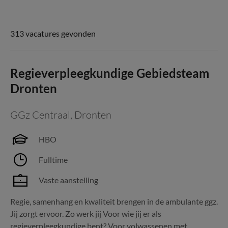
313 vacatures gevonden
Regieverpleegkundige Gebiedsteam
Dronten
GGz Centraal
,
Dronten
HBO
Fulltime
Vaste aanstelling
Regie, samenhang en kwaliteit brengen in de ambulante ggz.
Jij zorgt ervoor. Zo werk jij Voor wie jij er als
regieverpleegkundige bent? Voor volwassenen met