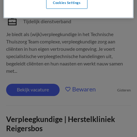
Cookies Settings
Parttime
Tijdelijk dienstverband
Je biedt als (wijk)verpleegkundige in het Technische
Thuiszorg Team complexe, verpleegkundige zorg aan
cliënten in hun eigen vertrouwde omgeving. Je voert
specialistische verpleegtechnische handelingen uit,
begeleidt cliënten en hun naasten en werkt nauw samen
met...
Bewaren
Bekijk vacature
Gisteren
Verpleegkundige | Herstelkliniek
Reigersbos