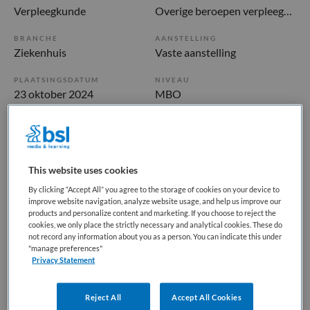
Verpleegkunde
Overige beroepen verpleegkunde
BRANCHE
AANSTELLING
Ziekenhuis
Vaste aanstelling
PLAATSINGSDATUM
NIVEAU
23 oktober 2024
MBO
ERVARING
DIENSTVERBAND
Ervaren
Fulltime
This website uses cookies
Vacature niet beschikbaar
By clicking “Accept All” you agree to the storage of cookies on your device to
improve website navigation, analyze website usage, and help us improve our
Deze vacature Verpleegkundige Chirurgische Oncologie -
products and personalize content and marketing. If you choose to reject the
parttime of fulltime bij Catharina ziekenhuis is niet meer
cookies, we only place the strictly necessary and analytical cookies. These do
not record any information about you as a person. You can indicate this under
actueel. Hieronder staan enkele vergelijkbare vacatures die
"manage preferences"
voor u wellicht interessant zijn.
Privacy Statement
Reject All
Accept All Cookies