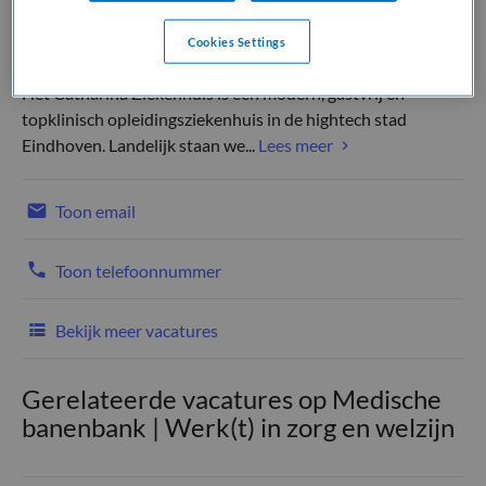
Cookies Settings
Het Catharina Ziekenhuis is een modern, gastvrij en
topklinisch opleidingsziekenhuis in de hightech stad
Eindhoven. Landelijk staan we...
Lees meer
Toon email
Toon telefoonnummer
Bekijk meer vacatures
Gerelateerde vacatures op Medische
banenbank | Werk(t) in zorg en welzijn