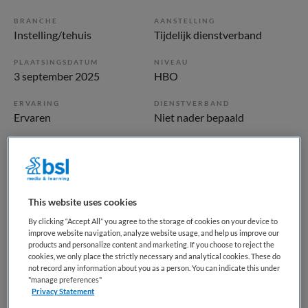
BRANCHE
AANSTELLING
Instelling/tehuis
Tijdelijk dienstverband
PLAATSINGSDATUM
NIVEAU
3 september 2025
HBO
ERVARING
DIENSTVERBAND
Ervaren
Niet nader bepaald
Vacature niet beschikbaar
Deze vacature Verpleegkundige FACT team (Tijdelijk) bij
This website uses cookies
Altrecht is niet meer actueel. Hieronder staan enkele
By clicking “Accept All” you agree to the storage of cookies on your device to
vergelijkbare vacatures die voor u wellicht interessant zijn.
improve website navigation, analyze website usage, and help us improve our
products and personalize content and marketing. If you choose to reject the
cookies, we only place the strictly necessary and analytical cookies. These do
not record any information about you as a person. You can indicate this under
"manage preferences"
Privacy Statement