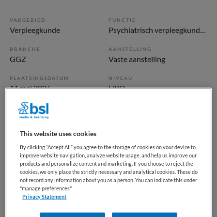
VAKGEBIED
FUNCTIE
Verpleegkunde
Psychiatrisch verpleegkundige
BRANCHE
AANSTELLING
GGZ
Vaste aanstelling
PLAATSINGSDATUM
NIVEAU
11 mei 2026
HBO
ERVARING
DIENSTVERBAND
Ervaren
Fulltime
This website uses cookies
Vacature niet beschikbaar
By clicking “Accept All” you agree to the storage of cookies on your device to
improve website navigation, analyze website usage, and help us improve our
products and personalize content and marketing. If you choose to reject the
Deze vacature Ambulant psychiatrisch
cookies, we only place the strictly necessary and analytical cookies. These do
verpleegkundige/begeleider FACT Amstelveen bij GGZ
not record any information about you as a person. You can indicate this under
"manage preferences"
inGeest is niet meer actueel. Hieronder staan enkele
Privacy Statement
vergelijkbare vacatures die voor u wellicht interessant zijn.