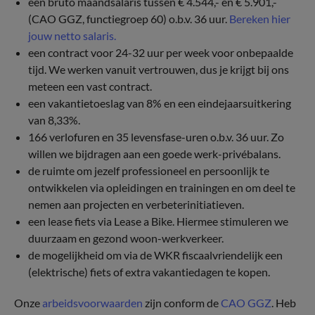
een bruto maandsalaris tussen € 4.544,- en € 5.901,-
(CAO GGZ, functiegroep 60) o.b.v. 36 uur.
Bereken hier
jouw netto salaris.
een contract voor 24-32 uur per week voor onbepaalde
tijd. We werken vanuit vertrouwen, dus je krijgt bij ons
meteen een vast contract.
een vakantietoeslag van 8% en een eindejaarsuitkering
van 8,33%.
166 verlofuren en 35 levensfase-uren o.b.v. 36 uur. Zo
willen we bijdragen aan een goede werk-privébalans.
de ruimte om jezelf professioneel en persoonlijk te
ontwikkelen via opleidingen en trainingen en om deel te
nemen aan projecten en verbeterinitiatieven.
een lease fiets via Lease a Bike. Hiermee stimuleren we
duurzaam en gezond woon-werkverkeer.
de mogelijkheid om via de WKR fiscaalvriendelijk een
(elektrische) fiets of extra vakantiedagen te kopen.
Onze
arbeidsvoorwaarden
zijn conform de
CAO GGZ
. Heb