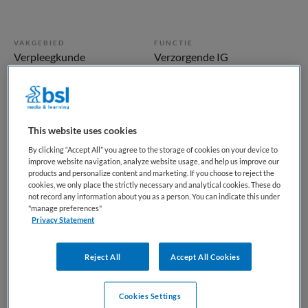
VAKGEBIED
FUNCTIE
Verpleegkunde
Verzorgende IG
BRANCHE
AANSTELLING
Overige
Niet nader bepaald
PLAATSINGSDATUM
NIVEAU
This website uses cookies
12 oktober 2025
MBO
By clicking “Accept All” you agree to the storage of cookies on your device to
improve website navigation, analyze website usage, and help us improve our
ERVARING
DIENSTVERBAND
products and personalize content and marketing. If you choose to reject the
Niet nader bepaald
Niet nader bepaald
cookies, we only place the strictly necessary and analytical cookies. These do
not record any information about you as a person. You can indicate this under
"manage preferences"
Privacy Statement
Vacature niet beschikbaar
Deze vacature Verzorgende 3 IG via Zorgwerk in Noord-
Reject All
Accept All Cookies
Brabant, Brabant-Zuidoost, Eindhoven • o.a. Dagbesteding
bij Zorgwerk is niet meer actueel. Hieronder staan enkele
Cookies Settings
vergelijkbare vacatures die voor u wellicht interessant zijn.