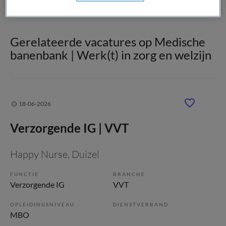
Gerelateerde vacatures op Medische
banenbank | Werk(t) in zorg en welzijn
18-06-2026
Verzorgende IG | VVT
Happy Nurse
, Duizel
FUNCTIE
BRANCHE
Verzorgende IG
VVT
OPLEIDINGSNIVEAU
DIENSTVERBAND
MBO