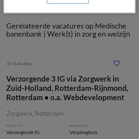
Gerelateerde vacatures op Medische
banenbank | Werk(t) in zorg en welzijn
15-06-2026
Verzorgende 3 IG via Zorgwerk in
Zuid-Holland, Rotterdam-Rijnmond,
Rotterdam • o.a. Webdevelopment
Zorgwerk
, Rotterdam
FUNCTIE
BRANCHE
Verzorgende IG
Verpleeghuis