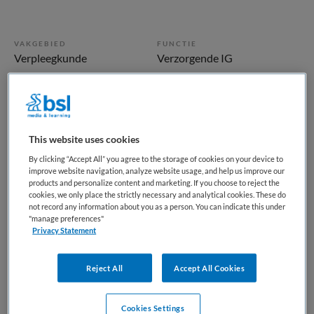
VAKGEBIED
FUNCTIE
Verpleegkunde
Verzorgende IG
BRANCHE
AANSTELLING
Verpleeghuis
Niet nader bepaald
PLAATSINGSDATUM
NIVEAU
This website uses cookies
10 oktober 2025
MBO
By clicking “Accept All” you agree to the storage of cookies on your device to
ERVARING
DIENSTVERBAND
improve website navigation, analyze website usage, and help us improve our
Niet nader bepaald
Niet nader bepaald
products and personalize content and marketing. If you choose to reject the
cookies, we only place the strictly necessary and analytical cookies. These do
not record any information about you as a person. You can indicate this under
"manage preferences"
Vacature niet beschikbaar
Privacy Statement
Deze vacature Verzorgende 3 IG via Zorgwerk in Zuid-
Reject All
Accept All Cookies
Holland, Rotterdam-Rijnmond, Rotterdam o.a. Ouderen bij
Zorgwerk is niet meer actueel. Hieronder staan enkele
vergelijkbare vacatures die voor u wellicht interessant zijn.
Cookies Settings