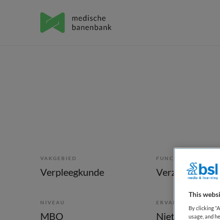
VAKGEBIED
FUNCTIE
Verpleegkunde
Verzorgende I
This websi
NIVEAU
ERVARING
By clicking “
MBO
Niet nader bep
usage, and he