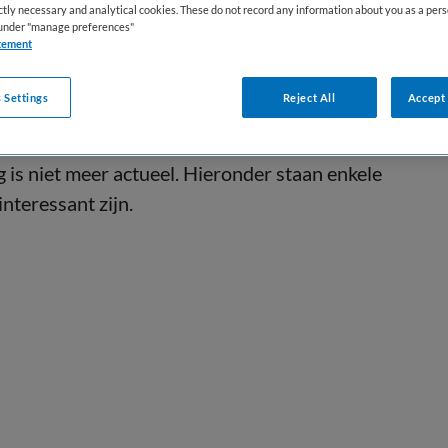
ictly necessary and analytical cookies. These do not record any information about you as a pers
s under "manage preferences"
tement
 Settings
Reject All
Accept 
is niet meer actueel. Hieronder staan enkele
interessant zijn.