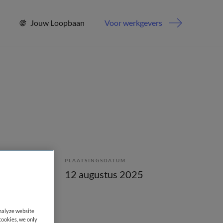
Jouw Loopbaan
Voor werkgevers
PLAATSINGSDATUM
bepaald
12 augustus 2025
analyze website
cookies, we only