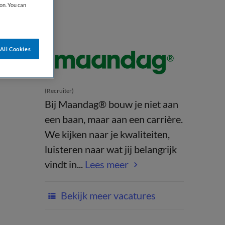
on. You can
All Cookies
(Recruiter)
Bij Maandag® bouw je niet aan
een baan, maar aan een carrière.
We kijken naar je kwaliteiten,
luisteren naar wat jij belangrijk
vindt in...
Lees meer
Bekijk meer vacatures