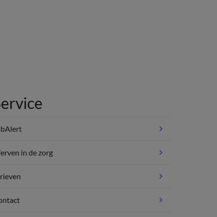
ervice
bAlert
rven in de zorg
rieven
ontact