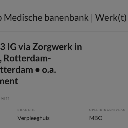
 Medische banenbank | Werk(t) i
3 IG via Zorgwerk in
, Rotterdam-
tterdam • o.a.
ment
dam
BRANCHE
OPLEIDINGSNIVEAU
Verpleeghuis
MBO