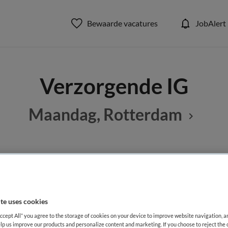
Bewaarde vacatures
JobAlert
Verzorgende IG
Maandag, Rotterdam
BRANCHE
AANSTELLING
G
Instelling/tehuis
Niet nader 
te uses cookies
DIENSTVERBAND
Accept All” you agree to the storage of cookies on your device to improve website navigation, 
aald
Fulltime
lp us improve our products and personalize content and marketing. If you choose to reject the 