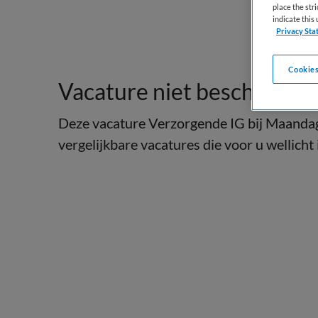
place the str
indicate thi
Privacy Sta
Cookies
Vacature niet beschikbaar
Deze vacature Verzorgende IG bij Maandag 
vergelijkbare vacatures die voor u wellicht 