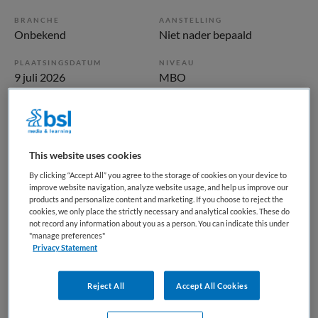
BRANCHE
AANSTELLING
Onbekend
Niet nader bepaald
PLAATSINGSDATUM
NIVEAU
9 juli 2026
MBO
ERVARING
DIENSTVERBAND
Niet nader bepaald
Niet nader bepaald
This website uses cookies
Vacature niet beschikbaar
By clicking “Accept All” you agree to the storage of cookies on your device to
improve website navigation, analyze website usage, and help us improve our
Deze vacature Verzorgende IG bij Maandag is niet meer
products and personalize content and marketing. If you choose to reject the
actueel. Hieronder staan enkele vergelijkbare vacatures die
cookies, we only place the strictly necessary and analytical cookies. These do
not record any information about you as a person. You can indicate this under
voor u wellicht interessant zijn.
"manage preferences"
Privacy Statement
Reject All
Accept All Cookies