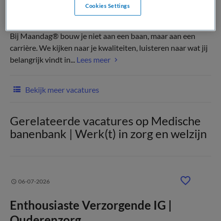
Cookies Settings
(Recruiter)
Bij Maandag® bouw je niet aan een baan, maar aan een
carrière. We kijken naar je kwaliteiten, luisteren naar wat jij
belangrijk vindt in...
Lees meer
Bekijk meer vacatures
Gerelateerde vacatures op Medische
banenbank | Werk(t) in zorg en welzijn
06-07-2026
Enthousiaste Verzorgende IG |
Ouderenzorg