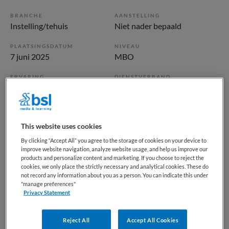
BRANCHE
AANSTELLING
Instelling/tehuis
Niet nader bepaald
PLAATSINGSDATUM
NIVEAU
7 juni 2025
MBO
ERVARING
DIENSTVERBAND
Ervaren
Parttime
Vacature niet beschikbaar
This website uses cookies
Deze vacature Verzorgende IG, De Hogewey, Weesp bij
By clicking “Accept All” you agree to the storage of cookies on your device to
improve website navigation, analyze website usage, and help us improve our
Vivium is niet meer actueel. Hieronder staan enkele
products and personalize content and marketing. If you choose to reject the
vergelijkbare vacatures die voor u wellicht interessant zijn.
cookies, we only place the strictly necessary and analytical cookies. These do
not record any information about you as a person. You can indicate this under
"manage preferences"
Privacy Statement
Reject All
Accept All Cookies