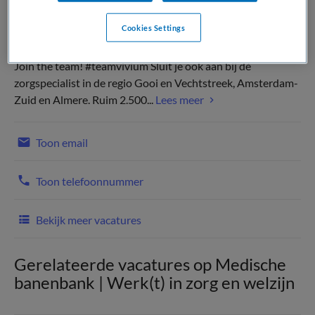
Cookies Settings
Join the team! #teamvivium Sluit je ook aan bij dé
zorgspecialist in de regio Gooi en Vechtstreek, Amsterdam-
Zuid en Almere. Ruim 2.500...
Lees meer
Toon email
Toon telefoonnummer
Bekijk meer vacatures
Gerelateerde vacatures op Medische
banenbank | Werk(t) in zorg en welzijn