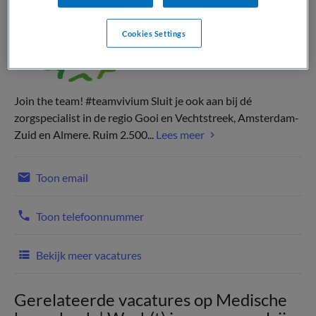
Cookies Settings
Join the team! #teamvivium Sluit je ook aan bij dé
zorgspecialist in de regio Gooi en Vechtstreek, Amsterdam-
Zuid en Almere. Ruim 2.500...
Lees meer
Toon email
Toon telefoonnummer
Bekijk meer vacatures
Gerelateerde vacatures op Medische