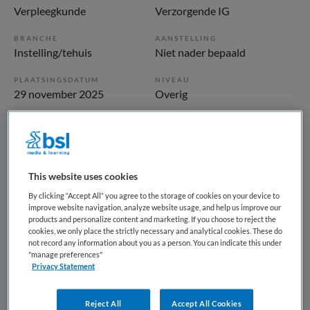
Verpleegkunde
Verzorgende IG
BRANCHE
AANSTELLING
Instelling/tehuis
Niet nader bepaald
PLAATSINGSDATUM
NIVEAU
29 november 2025
Overig
ERVARING
DIENSTVERBAND
Niet nader bepaald
Niet nader bepaald
This website uses cookies
Vacature niet beschikbaar
By clicking “Accept All” you agree to the storage of cookies on your device to
Deze vacature Verzorgende IG, Wijkteams Bussum en
improve website navigation, analyze website usage, and help us improve our
products and personalize content and marketing. If you choose to reject the
Naarden bij Vivium is niet meer actueel. Hieronder staan
cookies, we only place the strictly necessary and analytical cookies. These do
enkele vergelijkbare vacatures die voor u wellicht
not record any information about you as a person. You can indicate this under
"manage preferences"
interessant zijn.
Privacy Statement
Reject All
Accept All Cookies