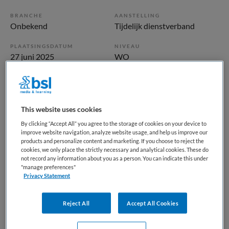
BRANCHE
AANSTELLING
Onbekend
Tijdelijk dienstverband
PLAATSINGSDATUM
NIVEAU
27 juni 2025
WO
ERVARING
DIENSTVERBAND
Starter
Fulltime
This website uses cookies
Vacature niet beschikbaar
By clicking “Accept All” you agree to the storage of cookies on your device to
improve website navigation, analyze website usage, and help us improve our
Deze vacature Arts / Medisch Adviseur Zuid-Holland bij
products and personalize content and marketing. If you choose to reject the
cookies, we only place the strictly necessary and analytical cookies. These do
Docjobs is niet meer actueel. Hieronder staan enkele
not record any information about you as a person. You can indicate this under
vergelijkbare vacatures die voor u wellicht interessant zijn.
"manage preferences"
Privacy Statement
Reject All
Accept All Cookies