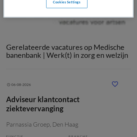
Cookies Settings
Gerelateerde vacatures op Medische
banenbank | Werk(t) in zorg en welzijn
06-08-2026
Adviseur klantcontact
ziektevervanging
Parnassia Groep
, Den Haag
FUNCTIE
BRANCHE