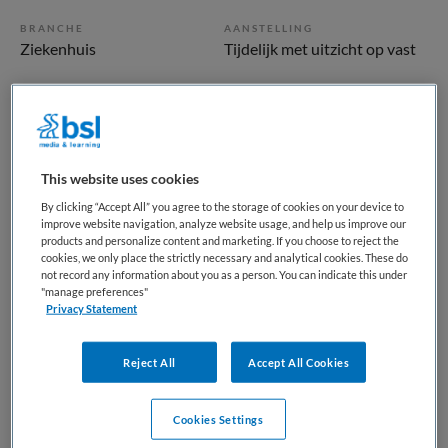
BRANCHE
AANSTELLING
Ziekenhuis
Tijdelijk met uitzicht op vast
PLAATSINGSDATUM
NIVEAU
13 mei 2026
HBO
ERVARING
DIENSTVERBAND
Ervaren
Parttime
This website uses cookies
By clicking “Accept All” you agree to the storage of cookies on your device to
improve website navigation, analyze website usage, and help us improve our
Vacature niet beschikbaar
products and personalize content and marketing. If you choose to reject the
cookies, we only place the strictly necessary and analytical cookies. These do
Deze vacature beleidsmedewerker kwaliteit bij Noordwest
not record any information about you as a person. You can indicate this under
"manage preferences"
Ziekenhuisgroep is niet meer actueel. Hieronder staan
Privacy Statement
enkele vergelijkbare vacatures die voor u wellicht
interessant zijn.
Reject All
Accept All Cookies
Cookies Settings