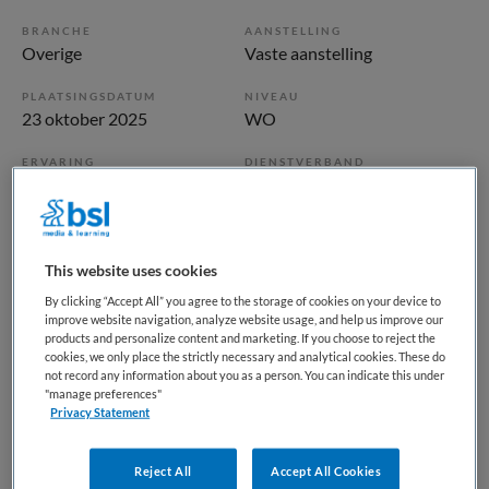
BRANCHE
AANSTELLING
Overige
Vaste aanstelling
PLAATSINGSDATUM
NIVEAU
23 oktober 2025
WO
ERVARING
DIENSTVERBAND
Senior
Fulltime
Vacature niet beschikbaar
This website uses cookies
Deze vacature Directeur-bestuurder bij Oase Palliatieve
By clicking “Accept All” you agree to the storage of cookies on your device to
improve website navigation, analyze website usage, and help us improve our
Zorg via Leeuwendaal is niet meer actueel. Hieronder staan
products and personalize content and marketing. If you choose to reject the
enkele vergelijkbare vacatures die voor u wellicht
cookies, we only place the strictly necessary and analytical cookies. These do
not record any information about you as a person. You can indicate this under
interessant zijn.
"manage preferences"
Privacy Statement
Reject All
Accept All Cookies