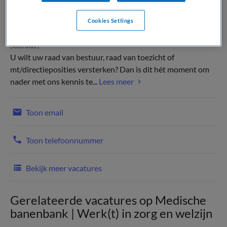
Cookies Settings
(Recruiter)
U wilt uw raad van bestuur, raad van toezicht of
mt/directieposities versterken? Dan is dit hét moment om
nader met ons kennis te...
Lees meer
Toon email
Toon telefoonnummer
Bekijk meer vacatures
Gerelateerde vacatures op Medische
banenbank | Werk(t) in zorg en welzijn