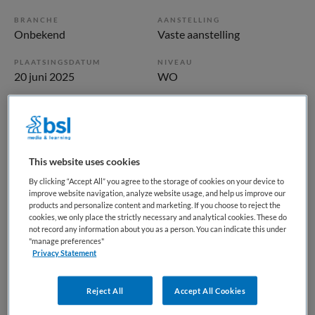
BRANCHE
AANSTELLING
Onbekend
Vaste aanstelling
PLAATSINGSDATUM
NIVEAU
20 juni 2025
WO
ERVARING
DIENSTVERBAND
Niet nader bepaald
Fulltime
This website uses cookies
Vacature niet beschikbaar
By clicking “Accept All” you agree to the storage of cookies on your device to
Deze vacature Directeur Bedrijfsvoering bij Participe via
improve website navigation, analyze website usage, and help us improve our
products and personalize content and marketing. If you choose to reject the
Movimento is niet meer actueel. Hieronder staan enkele
cookies, we only place the strictly necessary and analytical cookies. These do
vergelijkbare vacatures die voor u wellicht interessant zijn.
not record any information about you as a person. You can indicate this under
"manage preferences"
Privacy Statement
Reject All
Accept All Cookies