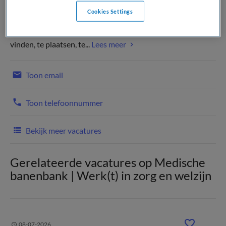
(Recruiter)
Cookies Settings
Maak meer impactmet jouw leiderschapWij brengen de
zorg in beweging door leiders met transformatiekracht te
vinden, te plaatsen, te...
Lees meer
Toon email
Toon telefoonnummer
Bekijk meer vacatures
Gerelateerde vacatures op Medische
banenbank | Werk(t) in zorg en welzijn
08-07-2026