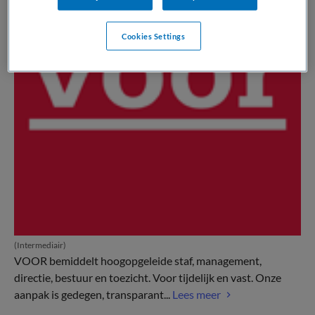
Cookies Settings
(Intermediair)
VOOR bemiddelt hoogopgeleide staf, management,
directie, bestuur en toezicht. Voor tijdelijk en vast. Onze
aanpak is gedegen, transparant...
Lees meer