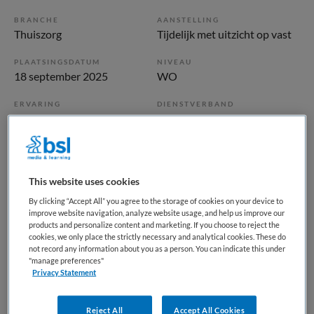
BRANCHE
AANSTELLING
Thuiszorg
Tijdelijk met uitzicht op vast
PLAATSINGSDATUM
NIVEAU
18 september 2025
WO
ERVARING
DIENSTVERBAND
Ervaren
Niet nader bepaald
Vacature niet beschikbaar
This website uses cookies
Deze vacature Directeur-bestuurder bij De ZorgZaak (via
By clicking “Accept All” you agree to the storage of cookies on your device to
VOOR) is niet meer actueel. Hieronder staan enkele
improve website navigation, analyze website usage, and help us improve our
vergelijkbare vacatures die voor u wellicht interessant zijn.
products and personalize content and marketing. If you choose to reject the
cookies, we only place the strictly necessary and analytical cookies. These do
not record any information about you as a person. You can indicate this under
"manage preferences"
Privacy Statement
Reject All
Accept All Cookies