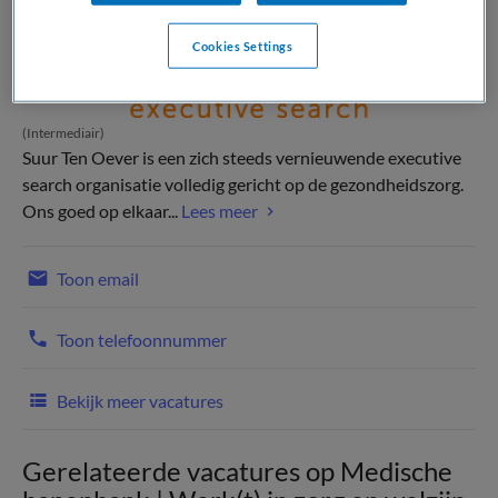
Cookies Settings
(Intermediair)
Suur Ten Oever is een zich steeds vernieuwende executive
search organisatie volledig gericht op de gezondheidszorg.
Ons goed op elkaar...
Lees meer
Toon email
Toon telefoonnummer
Bekijk meer vacatures
Gerelateerde vacatures op Medische