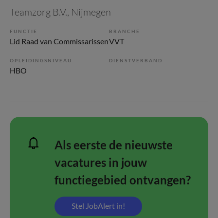
Teamzorg B.V.
, Nijmegen
FUNCTIE
BRANCHE
Lid Raad van Commissarissen
VVT
OPLEIDINGSNIVEAU
DIENSTVERBAND
HBO
Als eerste de nieuwste
vacatures in jouw
functiegebied ontvangen?
Stel JobAlert in!