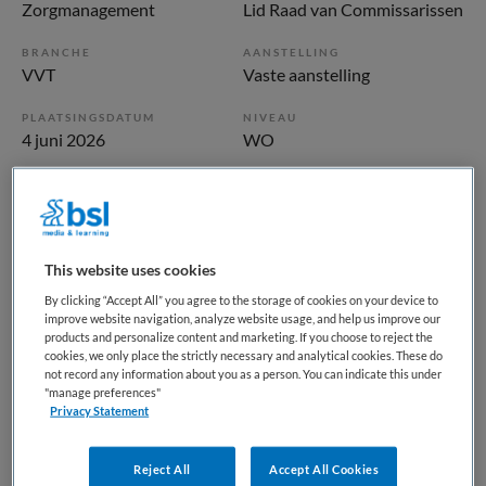
Zorgmanagement
Lid Raad van Commissarissen
BRANCHE
AANSTELLING
VVT
Vaste aanstelling
PLAATSINGSDATUM
NIVEAU
4 juni 2026
WO
ERVARING
DIENSTVERBAND
Senior
Fulltime
This website uses cookies
Vacature niet beschikbaar
By clicking “Accept All” you agree to the storage of cookies on your device to
Deze vacature Lid raad van commissarissen bij Zorggroep
improve website navigation, analyze website usage, and help us improve our
products and personalize content and marketing. If you choose to reject the
Oude en Nieuwe Land via Suur Ten Oever is niet meer
cookies, we only place the strictly necessary and analytical cookies. These do
actueel. Hieronder staan enkele vergelijkbare vacatures die
not record any information about you as a person. You can indicate this under
"manage preferences"
voor u wellicht interessant zijn.
Privacy Statement
Reject All
Accept All Cookies