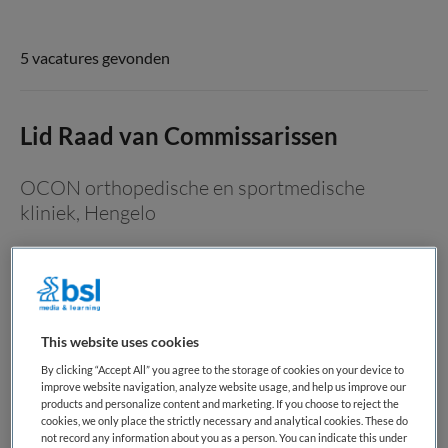
5 vacatures gevonden
Lid Raad van Commissarissen
OCON orthopedische en sportmedische
kliniek
,
Hengelo
WO
Niet nader bepaald
Niet nader bepaald
This website uses cookies
By clicking “Accept All” you agree to the storage of cookies on your device to
Lid Raad van Commissarissen (ervaring binnen de zorg en
improve website navigation, analyze website usage, and help us improve our
products and personalize content and marketing. If you choose to reject the
een relevant regionaal netwerk) Vacature-informatie
cookies, we only place the strictly necessary and analytical cookies. These do
OCON is een zelfstandig categoraal ziekenhuis,
not record any information about you as a person. You can indicate this under