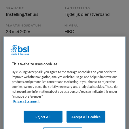
BRANCHE
AANSTELLING
Instelling/tehuis
Tijdelijk dienstverband
PLAATSINGSDATUM
NIVEAU
28 mei 2026
HBO
ERVARING
DIENSTVERBAND
Senior
Niet nader bepaald
This website uses cookies
Vacature niet beschikbaar
By clicking “Accept All” you agree to the storage of cookies on your device to
improve website navigation, analyze website usage, and help us improve our
Deze vacature Teamleider Facilitair bij Eemhart is niet meer
products and personalize content and marketing. If you choose to reject the
actueel. Hieronder staan enkele vergelijkbare vacatures die
cookies, we only place the strictly necessary and analytical cookies. These do
not record any information about you as a person. You can indicate this under
voor u wellicht interessant zijn.
"manage preferences"
Privacy Statement
Reject All
Accept All Cookies