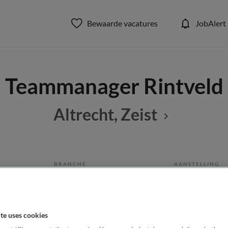
Bewaarde vacatures
JobAlert
Teammanager Rintveld
Altrecht, Zeist
BRANCHE
AANSTELLING
GGZ
Tijdelijk di
DIENSTVERBAND
te uses cookies
Fulltime