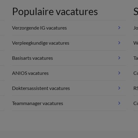
Populaire vacatures
S
Verzorgende IG vacatures
Jo
Verpleegkundige vacatures
We
Basisarts vacatures
Ta
ANIOS vacatures
C
Doktersassistent vacatures
R
Teammanager vacatures
Co