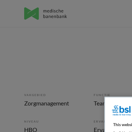
VAKGEBIED
FUNCTIE
Zorgmanagement
Teammanager
NIVEAU
ERVARING
This websi
HBO
Ervaren