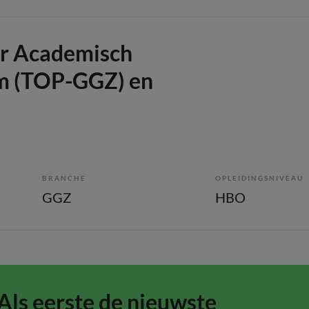
r Academisch
m (TOP-GGZ) en
BRANCHE
OPLEIDINGSNIVEAU
GGZ
HBO
Als eerste de nieuwste