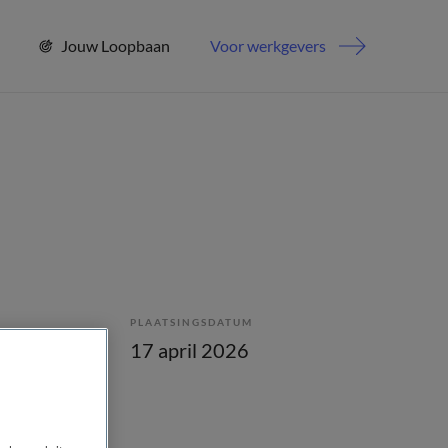
Jouw Loopbaan
Voor werkgevers
PLAATSINGSDATUM
enstverband
17 april 2026