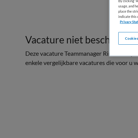
By clicking “
usage, and he
place the str
indicate thi
Privacy Sta
Vacature niet beschikbaar
Cookies
Deze vacature Teammanager Rintveld bij Al
enkele vergelijkbare vacatures die voor u we