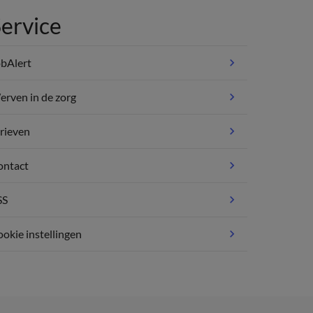
ervice
bAlert
rven in de zorg
rieven
ontact
SS
okie instellingen