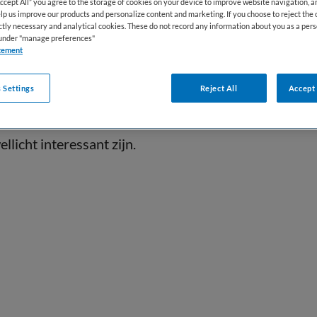
Accept All” you agree to the storage of cookies on your device to improve website navigation, 
lp us improve our products and personalize content and marketing. If you choose to reject the 
ictly necessary and analytical cookies. These do not record any information about you as a pers
s under "manage preferences"
tement
 Settings
Reject All
Accept 
trecht is niet meer actueel. Hieronder staan
llicht interessant zijn.