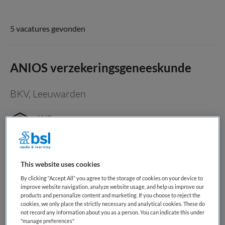
5 vacatures gevonden
ANIOS verzekeringsgeneeskunde
BKV
,
Leeuwarden
WO
Fulltime
Tijdelijk dienstverband
This website uses cookies
Meer regie over je werkweek, tijd voor ontwikkeling en
By clicking “Accept All” you agree to the storage of cookies on your device to
improve website navigation, analyze website usage, and help us improve our
werken met aandacht voor mens én werk als arts arbeid en
products and personalize content and marketing. If you choose to reject the
gezondheid. Jouw nieuwe baan Als arts arbeid en
cookies, we only place the strictly necessary and analytical cookies. These do
not record any information about you as a person. You can indicate this under
gezondheid help je mensen stap voor stap terug richting
"manage preferences"