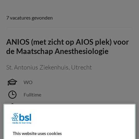
7 vacatures gevonden
ANIOS (met zicht op AIOS plek) voor
de Maatschap Anesthesiologie
St. Antonius Ziekenhuis
,
Utrecht
WO
Fulltime
Tijdelijk met uitzicht op vast
Bewaren
Bekijk vacature
Vandaag
This website uses cookies