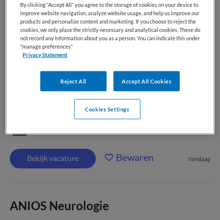
By clicking “Accept All” you agree to the storage of cookies on your device to
improve website navigation, analyze website usage, and help us improve our
products and personalize content and marketing. If you choose to reject the
ANIOS bij
cookies, we only place the strictly necessary and analytical cookies. These do
Persoonlijkheidsstoornissen GIT-PD
not record any information about you as a person. You can indicate this under
"manage preferences"
Privacy Statement
Altrecht
,
Utrecht
Reject All
Accept All Cookies
WO
Fulltime
Cookies Settings
Tijdelijk dienstverband
Bewaren
Bekijk vacature
Vandaag
ANIOS Neurologie