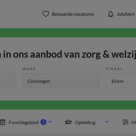
Bewaarde vacatures
JobAlert
in ons aanbod van zorg & welzi
WAAR
STRAAL
Functiegebied
Opleiding
Me
1