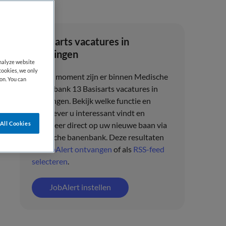
Basisarts vacatures in
Groningen
analyze website
cookies, we only
Op dit moment zijn er binnen Medische
on. You can
banenbank 13 Basisarts vacatures in
Groningen. Bekijk welke functie en
werkgever u interessant vindt en
All Cookies
solliciteer direct op uw nieuwe baan via
Medische banenbank. Deze resultaten
als
JobAlert ontvangen
of als
RSS-feed
selecteren
.
JobAlert instellen