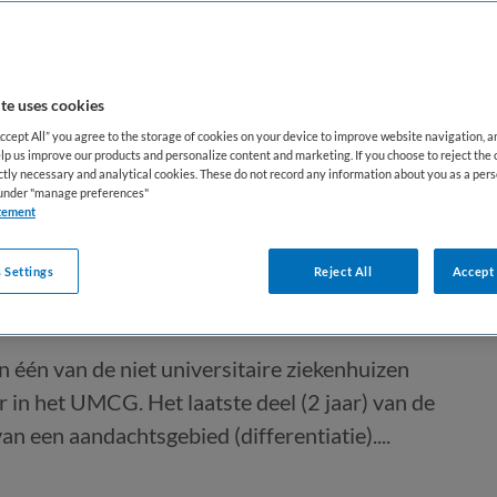
te uses cookies
Accept All” you agree to the storage of cookies on your device to improve website navigation, 
lp us improve our products and personalize content and marketing. If you choose to reject the 
ictly necessary and analytical cookies. These do not record any information about you as a pers
aecoloog
s under "manage preferences"
tement
 Settings
Reject All
Accept 
Niet nader bepaald
in één van de niet universitaire ziekenhuizen
in het UMCG. Het laatste deel (2 jaar) van de
an een aandachtsgebied (differentiatie)....