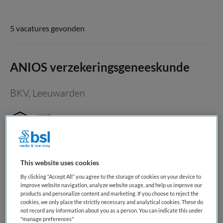
5 vacatures gevonden
ANIOS verzekeringsgeneeskunde
BKV
,
Leeuwarden
WO
Fulltime
Tijdelijk dienstverband
This website uses cookies
Meer regie over je werkweek, tijd voor ontwikkeling en
By clicking “Accept All” you agree to the storage of cookies on your device to
improve website navigation, analyze website usage, and help us improve our
werken met aandacht voor mens én werk als arts arbeid en
products and personalize content and marketing. If you choose to reject the
gezondheid. Jouw nieuwe baan Als arts arbeid en
cookies, we only place the strictly necessary and analytical cookies. These do
not record any information about you as a person. You can indicate this under
gezondheid help je mensen stap voor stap terug richting
"manage preferences"