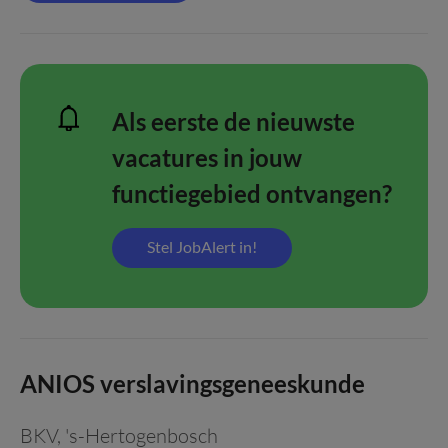
Als eerste de nieuwste
vacatures in jouw
functiegebied ontvangen?
Stel JobAlert in!
ANIOS verslavingsgeneeskunde
BKV
,
's-Hertogenbosch