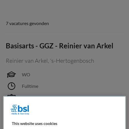
7 vacatures gevonden
Basisarts - GGZ - Reinier van Arkel
Reinier van Arkel
,
's-Hertogenbosch
WO
Fulltime
Niet nader bepaald
Bewaren
Bekijk vacature
Vandaag
This website uses cookies