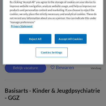
By clicking “Accept All” you agree to the storage of cookies on your device to
improve website navigation, analyze website usage, and help us improve our
Basisarts - FACT - GGZ
products and personalize content and marketing. If you choose to reject the
cookies, we only place the strictly necessary and analytical cookies. These do
not record any information about you as a person. You can indicate this under
Reinier van Arkel
,
's-Hertogenbosch
"manage preferences"
Privacy Statement
WO
Reject All
Accept All Cookies
Fulltime
Cookies Settings
Niet nader bepaald
Bewaren
Bekijk vacature
Vandaag
Basisarts - Kinder & Jeugdpsychiatrie
- GGZ