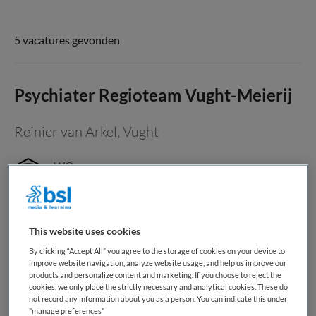
5 vacatures gevonden
Psychiater Regioteam Vught-Meierij
Reinier van Arkel
,
Vught
WO
Fulltime
Vaste aanstelling
This website uses cookies
Psychiater Regioteam Vught-Meierij Reinier van Arkel
By clicking “Accept All” you agree to the storage of cookies on your device to
improve website navigation, analyze website usage, and help us improve our
Werken bij Reinier van Arkel betekent werken bij een
products and personalize content and marketing. If you choose to reject the
organisatie die staat voor het leveren van goede zorg &
cookies, we only place the strictly necessary and analytical cookies. These do
not record any information about you as a person. You can indicate this under
behandeling vanuit de beleving van de mensen die een
"manage preferences"