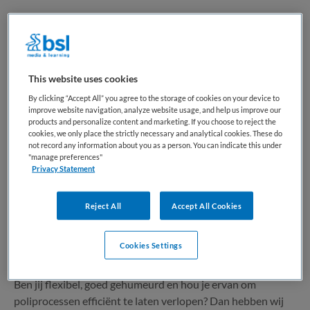
2 vacatures gevonden
This website uses cookies
By clicking “Accept All” you agree to the storage of cookies on your device to
Doktersassistent Keel-, Neus-, en
improve website navigation, analyze website usage, and help us improve our
products and personalize content and marketing. If you choose to reject the
Oorheelkunde - parttime
cookies, we only place the strictly necessary and analytical cookies. These do
not record any information about you as a person. You can indicate this under
"manage preferences"
Catharina ziekenhuis
,
Eindhoven
Privacy Statement
MBO
Reject All
Accept All Cookies
Parttime
Cookies Settings
Vaste aanstelling
Ben jij flexibel, goed gehumeurd en hou je ervan om
poliprocessen efficiënt te laten verlopen? Dan hebben wij