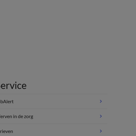
ervice
bAlert
rven in de zorg
rieven