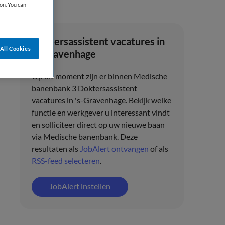
on. You can
Doktersassistent vacatures in
All Cookies
's-Gravenhage
Op dit moment zijn er binnen Medische
banenbank 3 Doktersassistent
vacatures in 's-Gravenhage. Bekijk welke
functie en werkgever u interessant vindt
en solliciteer direct op uw nieuwe baan
via Medische banenbank. Deze
resultaten als
JobAlert ontvangen
of als
RSS-feed selecteren
.
JobAlert instellen