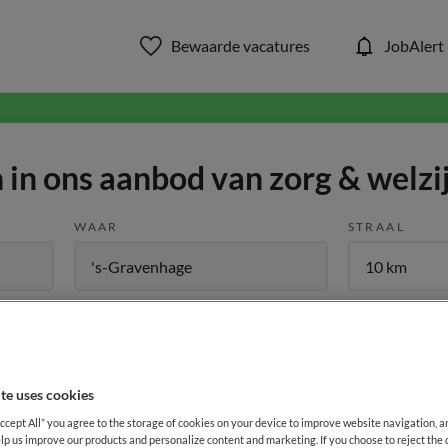
Bewaarde vacatures
JobAlert
in ons aanbod van zorg & welzi
WAAR
STRAAL
te uses cookies
Functiegebied
Opleiding
Me
1
Accept All” you agree to the storage of cookies on your device to improve website navigation, 
lp us improve our products and personalize content and marketing. If you choose to reject the 