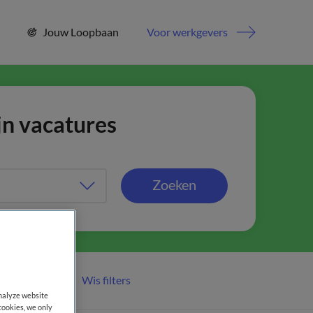
Jouw Loopbaan
Voor werkgevers
jn vacatures
Zoeken
Wis filters
er filters
analyze website
cookies, we only