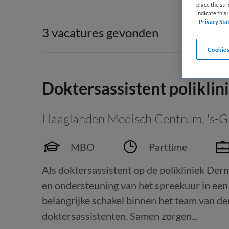
place the str
indicate thi
Privacy Sta
3 vacatures gevonden
Cookies
Doktersassistent polikli
Haaglanden Medisch Centrum
,
's-
MBO
Parttime
Als doktersassistent op de polikliniek Der
en ondersteuning van het spreekuur in een 
belangrijke schakel binnen het team van de
doktersassistenten. Samen zorgen...