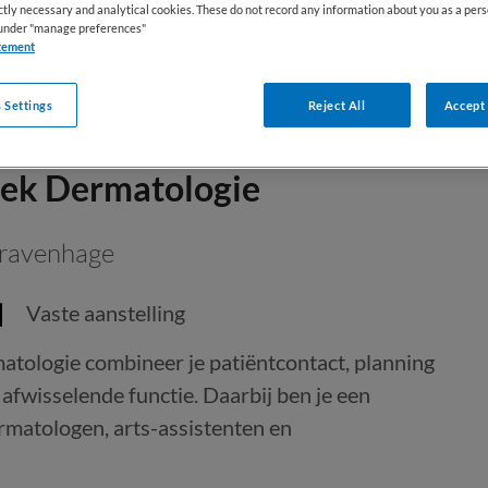
ictly necessary and analytical cookies. These do not record any information about you as a pers
s under "manage preferences"
tement
 Settings
Reject All
Accept 
niek Dermatologie
Gravenhage
Vaste aanstelling
matologie combineer je patiëntcontact, planning
afwisselende functie. Daarbij ben je een
rmatologen, arts-assistenten en