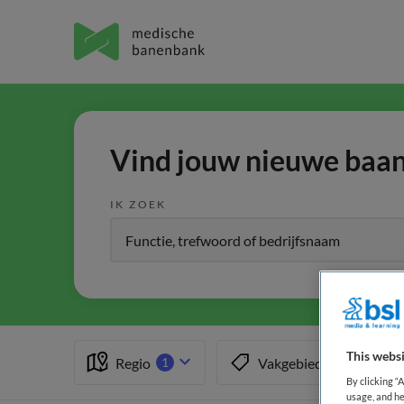
Vind jouw nieuwe baan 
IK ZOEK
This websi
Regio
Vakgebied
1
1
By clicking “
usage, and he