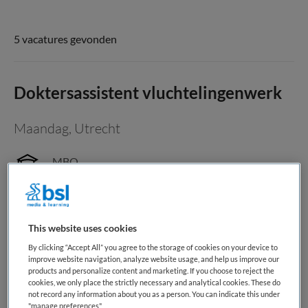
5 vacatures gevonden
Doktersassistent vluchtelingenwerk
Maandag
,
Utrecht
MBO
Niet nader bepaald
Niet nader bepaald
This website uses cookies
Over de functie Heb jij een warm hart voor mensen van
By clicking “Accept All” you agree to the storage of cookies on your device to
improve website navigation, analyze website usage, and help us improve our
verschillende culturen en achtergronden, en wil je zorg
products and personalize content and marketing. If you choose to reject the
bieden aan wie dat het meest nodig heeft? Als
cookies, we only place the strictly necessary and analytical cookies. These do
doktersassistent ben jij vaak het eerste vertrouwde gezicht
not record any information about you as a person. You can indicate this under
"manage preferences"