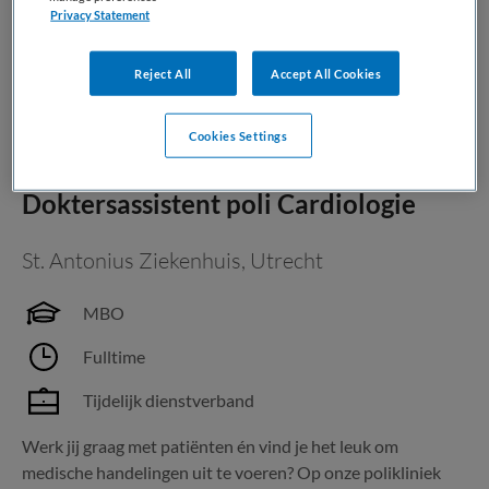
dat bewoners zien wanneer ze met een zorgvraag
Privacy Statement
binnenlopen....
Reject All
Accept All Cookies
Bewaren
Bekijk vacature
01-08-2026
Cookies Settings
Doktersassistent poli Cardiologie
St. Antonius Ziekenhuis
,
Utrecht
MBO
Fulltime
Tijdelijk dienstverband
Werk jij graag met patiënten én vind je het leuk om
medische handelingen uit te voeren? Op onze polikliniek