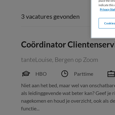
place the str
indicate thi
Privacy Sta
3 vacatures gevonden
Cookies
Coördinator Clientenser
tanteLouise
,
Bergen op Zoom
HBO
Parttime
Niet aan het bed, maar wel van onschatbare 
als leidinggevende wat beter kan? Geef je r
nagekomen en houd je overzicht, ook als de
functie...