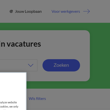
Jouw Loopbaan
Voor werkgevers
jn vacatures
Zoeken
Wis filters
er filters
analyze website
cookies, we only