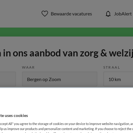
Bewaarde vacatures
JobAlert
in ons aanbod van zorg & welzi
WAAR
STRAAL
te uses cookies
Functiegebied
Opleiding
Me
1
Accept All” you agree to the storage of cookies on your device to improve website navigation, 
lp us improve our products and personalize content and marketing. If you choose to reject the 