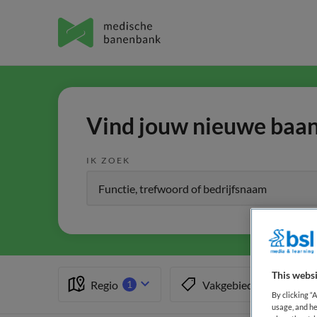
Vind jouw nieuwe baan 
IK ZOEK
This websi
Regio
Vakgebied
1
1
By clicking “
usage, and he