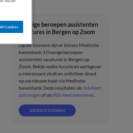
on. You can
Overige beroepen assistenten
All Cookies
vacatures in Bergen op Zoom
Op dit moment zijn er binnen Medische
banenbank 3 Overige beroepen
assistenten vacatures in Bergen op
Zoom. Bekijk welke functie en werkgever
u interessant vindt en solliciteer direct
op uw nieuwe baan via Medische
banenbank. Deze resultaten als
JobAlert
ontvangen
of als
RSS-feed selecteren
.
JobAlert instellen