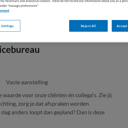
ictly necessary and analytical cookies. These do not record any information about you as a pers
s under "manage preferences"
tement
 Settings
Reject All
Accept 
vicebureau
Vaste aanstelling
waarde voor onze cliënten én collega's. Zie jij
ichting, zorg je dat afspraken worden
 dag anders loopt dan gepland? Dan is deze