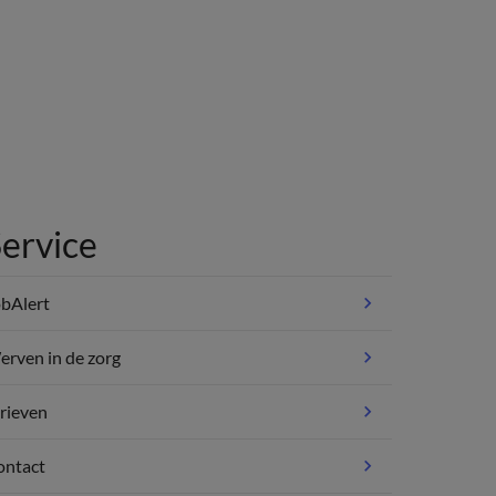
ervice
bAlert
rven in de zorg
rieven
ontact