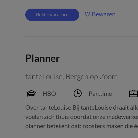
Bewaren
Bekijk vacature
Planner
tanteLouise
,
Bergen op Zoom
HBO
Parttime
Over tanteLouise Bij tanteLouise draait all
voelen zich thuis doordat onze medewerkers
planner betekent dat: roosters maken die éc