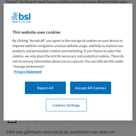
baan? Je levert met jouw enthousiasme een direct bijdrage
aan de patiëntenzorg Je houdt van afwisseling, zowel in
locatie als werktijden Je hebt al...
This website uses cookies
Bewaren
Bekijk vacature
Gisteren
By clicking “Accept All” you agree to the storage of cookies on your device to
improve website navigation, analyze website usage, and help us improve our
products and personalize content and marketing. If you choose to reject the
cookies, we only place the strictly necessary and analytical cookies. These do
not record any information about you as a person. You can indicate this under
Medewerker voeding Utrecht
"manage preferences"
Privacy Statement
St. Antonius Ziekenhuis
,
Utrecht
Reject All
Accept All Cookies
Overig
Cookies Settings
Parttime
Tijdelijk met uitzicht op vast
Met een glimlach voorzie jij de patiënten van eten en