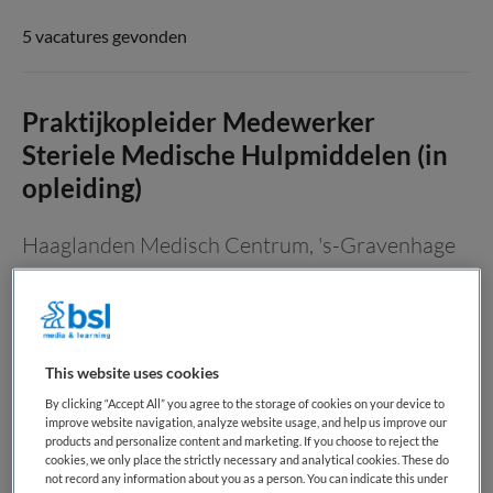
5 vacatures gevonden
Praktijkopleider Medewerker
Steriele Medische Hulpmiddelen (in
opleiding)
Haaglanden Medisch Centrum
,
's-Gravenhage
MBO
Fulltime
This website uses cookies
Vaste aanstelling
By clicking “Accept All” you agree to the storage of cookies on your device to
improve website navigation, analyze website usage, and help us improve our
Jij kent het vak als geen ander. Nu help je anderen om het te
products and personalize content and marketing. If you choose to reject the
leren. Ben jij een gediplomeerd Medewerker Steriele
cookies, we only place the strictly necessary and analytical cookies. These do
not record any information about you as a person. You can indicate this under
Medische Hulpmiddelen en krijg je er energie van om