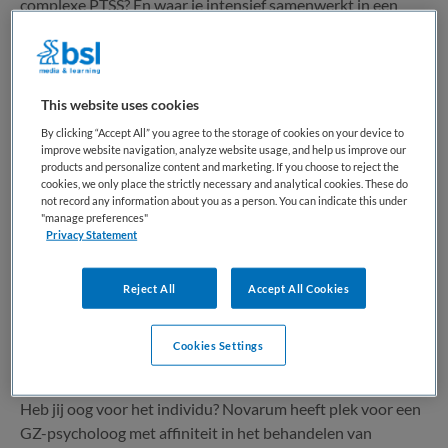
complexe PTSS? En waar je intensief samenwerkt in een
betrokken...
Bewaren
Bekijk vacature
06-08-2026
This website uses cookies
By clicking “Accept All” you agree to the storage of cookies on your device to
improve website navigation, analyze website usage, and help us improve our
products and personalize content and marketing. If you choose to reject the
GZ-psycholoog eetstoornissen
cookies, we only place the strictly necessary and analytical cookies. These do
not record any information about you as a person. You can indicate this under
"manage preferences"
Novarum
,
Amstelveen
Privacy Statement
WO
Reject All
Accept All Cookies
Niet nader bepaald
Cookies Settings
Tijdelijk met uitzicht op vast
Heb jij oog voor het individu? Novarum heeft plek voor een
GZ-psycholoog met affiniteit in het behandelen van