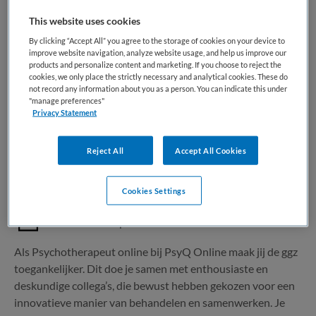
This website uses cookies
1 vacature gevonden
By clicking “Accept All” you agree to the storage of cookies on your device to
improve website navigation, analyze website usage, and help us improve our
products and personalize content and marketing. If you choose to reject the
cookies, we only place the strictly necessary and analytical cookies. These do
not record any information about you as a person. You can indicate this under
Psychotherapeut online
"manage preferences"
Privacy Statement
Parnassia Groep
,
Remote
Reject All
Accept All Cookies
WO
Cookies Settings
Niet nader bepaald
Niet nader bepaald
Als Psychotherapeut online bij PsyQ Online maak jij de ggz
toegankelijker. Dit doe je samen met enthousiaste en
deskundige collega’s, die bewust hebben gekozen voor een
innovatieve manier van behandelen en samenwerken. Je