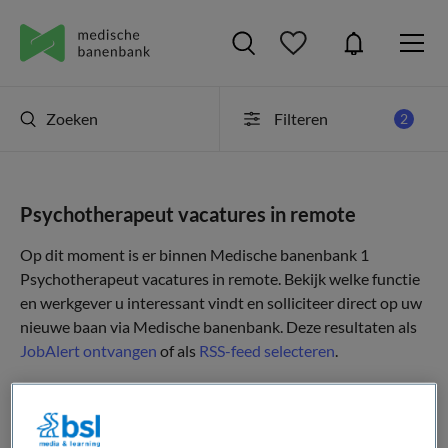
Zoeken
Filteren
2
Psychotherapeut vacatures in remote
Op dit moment is er binnen Medische banenbank 1
Psychotherapeut vacatures in remote. Bekijk welke functie
en werkgever u interessant vindt en solliciteer direct op uw
nieuwe baan via Medische banenbank. Deze resultaten als
JobAlert ontvangen
of als
RSS-feed selecteren
.
JobAlert instellen