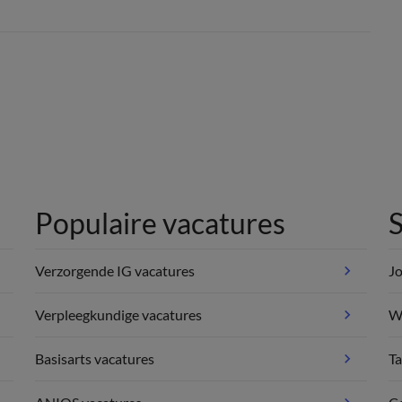
Populaire vacatures
S
Verzorgende IG vacatures
Jo
Verpleegkundige vacatures
We
Basisarts vacatures
Ta