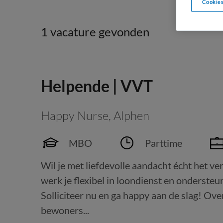
Cookies
1 vacature gevonden
Helpende | VVT
Happy Nurse
,
Alphen
MBO
Parttime
Wil je met liefdevolle aandacht écht het ve
werk je flexibel in loondienst en onderste
Solliciteer nu en ga happy aan de slag! Over
bewoners...