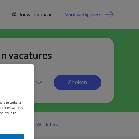
Jouw Loopbaan
Voor werkgevers
jn vacatures
Zoeken
analyze website
cookies, we only
on. You can
Wis filters
er filters