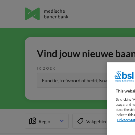
Vind jouw nieuwe baan 
IK ZOEK
This websi
By clicking “
usage, and he
place the str
indicate thi
Privacy Sta
Regio
Vakgebied