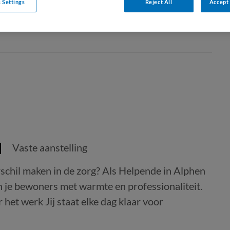
 Settings
Reject All
Accept 
Vaste aanstelling
rschil maken in de zorg? Als Helpende in Alphen
un je bewoners met warmte en professionaliteit.
 het werk Jij staat elke dag klaar voor