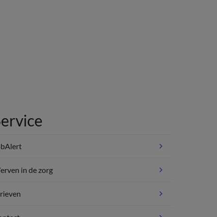
ervice
bAlert
rven in de zorg
rieven