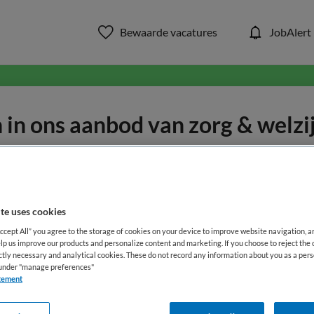
Bewaarde vacatures
JobAlert
in ons aanbod van zorg & welzi
WAAR
STRAAL
te uses cookies
Accept All” you agree to the storage of cookies on your device to improve website navigation, 
lp us improve our products and personalize content and marketing. If you choose to reject the 
ictly necessary and analytical cookies. These do not record any information about you as a pers
s under "manage preferences"
tement
Functiegebied
Opleiding
Me