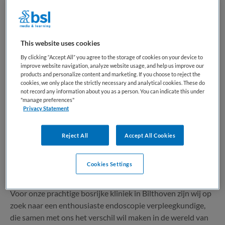
patiënten bij wie eerdere behandelingen...
Bewaren
Bekijk vacature
25-07-2026
This website uses cookies
By clicking “Accept All” you agree to the storage of cookies on your device to
improve website navigation, analyze website usage, and help us improve our
products and personalize content and marketing. If you choose to reject the
Endoscopie verpleegkundige
cookies, we only place the strictly necessary and analytical cookies. These do
not record any information about you as a person. You can indicate this under
"manage preferences"
Bergman Clinics
,
Bilthoven
Privacy Statement
MBO
Reject All
Accept All Cookies
Fulltime
Cookies Settings
Tijdelijk dienstverband
Voor onze prachtige bosrijke kliniek in Bilthoven zijn wij op
zoek naar een enthousiaste endoscopie verpleegkundige,
die samen met ons het verschil wil maken in de wereld van