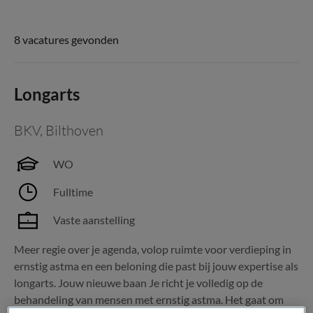
8 vacatures gevonden
Longarts
BKV
,
Bilthoven
WO
Fulltime
Vaste aanstelling
Meer regie over je agenda, volop ruimte voor verdieping in
ernstig astma en een beloning die past bij jouw expertise als
longarts. Jouw nieuwe baan Je richt je volledig op de
behandeling van mensen met ernstig astma. Het gaat om