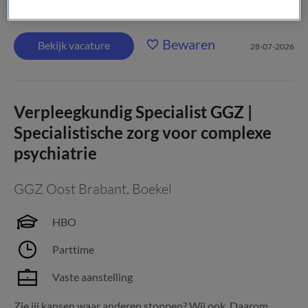
samenleving die zoekt naar balans. Tussen werk en rust,...
Bewaren
Bekijk vacature
28-07-2026
Verpleegkundig Specialist GGZ |
Specialistische zorg voor complexe
psychiatrie
GGZ Oost Brabant
,
Boekel
HBO
Parttime
Vaste aanstelling
Zie jij kansen waar anderen stoppen? Wij ook. Daarom