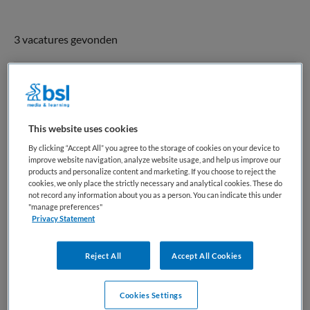
3 vacatures gevonden
Geneesheer-Directeur
GGZ Oost Brabant
,
Boekel
This website uses cookies
By clicking “Accept All” you agree to the storage of cookies on your device to
improve website navigation, analyze website usage, and help us improve our
WO
products and personalize content and marketing. If you choose to reject the
cookies, we only place the strictly necessary and analytical cookies. These do
Fulltime
not record any information about you as a person. You can indicate this under
"manage preferences"
Vaste aanstelling
Privacy Statement
De wereld verandert sneller dan ooit. Geen tijdperk van
Reject All
Accept All Cookies
verandering, maar een verandering van tijdperk. Wat
vandaag vanzelfsprekend lijkt, kan morgen alweer anders
zijn. Dat geldt ook voor mentale gezondheid. We zien een
Cookies Settings