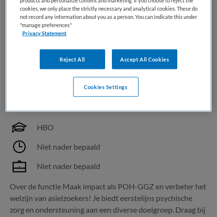
products and personalize content and marketing. If you choose to reject the
en comfort waar dat het meest nodig...
cookies, we only place the strictly necessary and analytical cookies. These do
not record any information about you as a person. You can indicate this under
"manage preferences"
Bewaren
Bekijk vacature
28-07-2026
Privacy Statement
Reject All
Accept All Cookies
POH-GGZ
Cookies Settings
Maandag
,
Budel
HBO
Niet nader bepaald
Niet nader bepaald
Over de functie Maak impact als POH-GGZ en verbeter het
welzijn van asielzoekers! Je biedt eerstelijns psychische
zorg en ondersteuning aan een diverse doelgroep. Draag bij