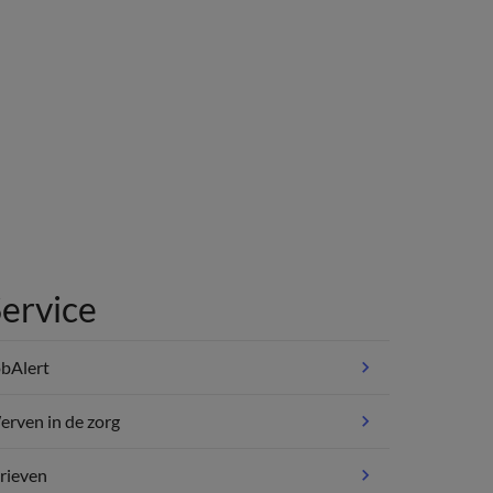
ervice
bAlert
rven in de zorg
rieven