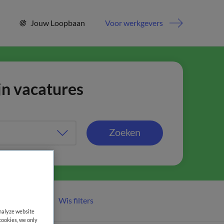
Jouw Loopbaan
Voor werkgevers
jn vacatures
Zoeken
Wis filters
er filters
analyze website
cookies, we only