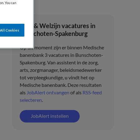
on. You can
Zorg & Welzijn vacatures in
All Cookies
Bunschoten-Spakenburg
Op dit moment zijn er binnen Medische
banenbank 3 vacatures in Bunschoten-
Spakenburg. Van assistent in de zorg,
arts, zorgmanager, beleidsmedewerker
tot verpleegkundige, u vindt het op
Medische banenbank. Deze resultaten
als
JobAlert ontvangen
of als
RSS-feed
selecteren
.
JobAlert instellen