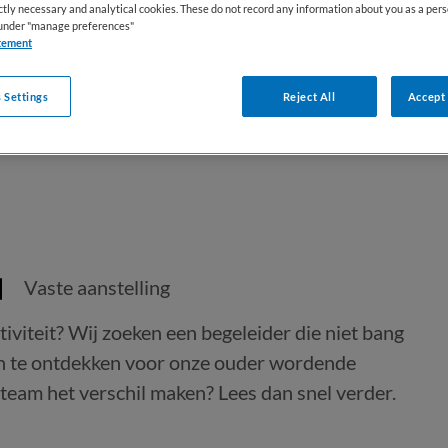
ictly necessary and analytical cookies. These do not record any information about you as a pers
s under "manage preferences"
tement
 Settings
Reject All
Accept 
Vaste aanstelling
tiviteit? Wij zoeken een begeleider die niet bang
en te ontdekken voor onze ouder wordende
 team het verschil maken? Lees dan snel verder.