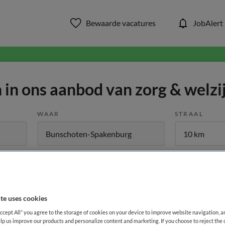
Bewaarde vacatures
JobAlert
in ons aanbod van zorg & welzi
WAAR
STRAAL
te uses cookies
Functiegebied
Opleiding
Me
Accept All” you agree to the storage of cookies on your device to improve website navigation, 
lp us improve our products and personalize content and marketing. If you choose to reject the 