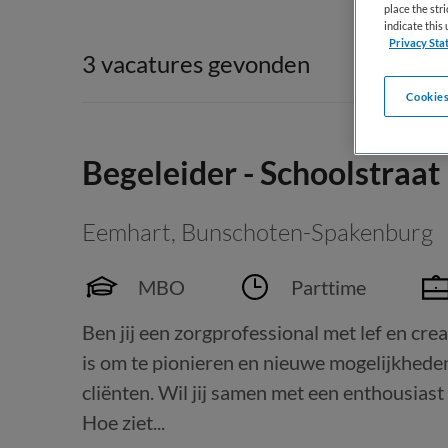
place the str
indicate thi
Privacy Sta
3 vacatures gevonden
Cookies
Begeleider - Schoolstraat
Eemhart
,
Bunschoten-Spakenburg
MBO
Parttime
Ben jij een zorgprofessional met lef en crea
is om te pionieren en nieuwe mogelijkhed
cliënten. Wil jij samen met een enthousiast
Hoe ziet...