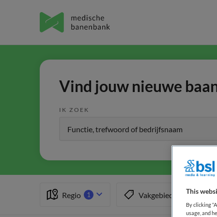
Vind jouw nieuwe baan 
IK ZOEK
This websi
Regio
Vakgebied
1
By clicking “
usage, and he