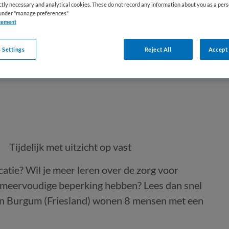
ictly necessary and analytical cookies. These do not record any information about you as a pers
s under "manage preferences"
tement
 Settings
Reject All
Accept 
Tijdelijk met uitzicht op vast
catie? Wil je meer leren over de zorg voor
en meervoudige beperking hebben? Lees dan snel
 in Burgum (Friesland) wonen 8 mensen met een