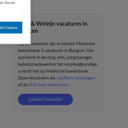
on. You can
Zorg & Welzijn vacatures in
All Cookies
Burgum
Op dit moment zijn er binnen Medische
banenbank 3 vacatures in Burgum. Van
assistent in de zorg, arts, zorgmanager,
beleidsmedewerker tot verpleegkundige,
u vindt het op Medische banenbank.
Deze resultaten als
JobAlert ontvangen
of als
RSS-feed selecteren
.
JobAlert instellen