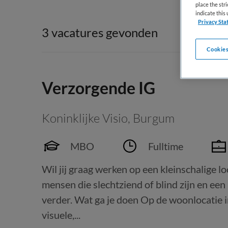
place the str
indicate thi
Privacy Sta
3 vacatures gevonden
Cookies
Verzorgende IG
Koninklijke Visio
,
Burgum
MBO
Fulltime
Wil jij graag werken op een kleinschalige lo
mensen die slechtziend of blind zijn en e
verder. Wat ga je doen Op de woonlocatie
visuele,...