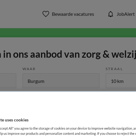
Bewaarde vacatures
JobAlert
in ons aanbod van zorg & welzi
WAAR
STRAAL
te uses cookies
Functiegebied
Opleiding
Me
Accept All” you agree to the storage of cookies on your device to improve website navigation, 
lp us improve our products and personalize content and marketing. If you choose to reject the 