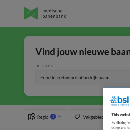
Vind jouw nieuwe baan 
IK ZOEK
This websi
Regio
Vakgebied
1
By clicking “
usage, and he