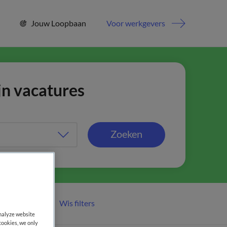
Jouw Loopbaan
Voor werkgevers
jn vacatures
Zoeken
Wis filters
er filters
analyze website
cookies, we only