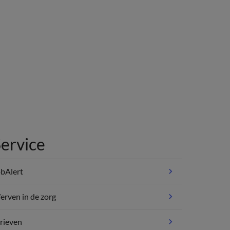
ervice
bAlert
rven in de zorg
rieven