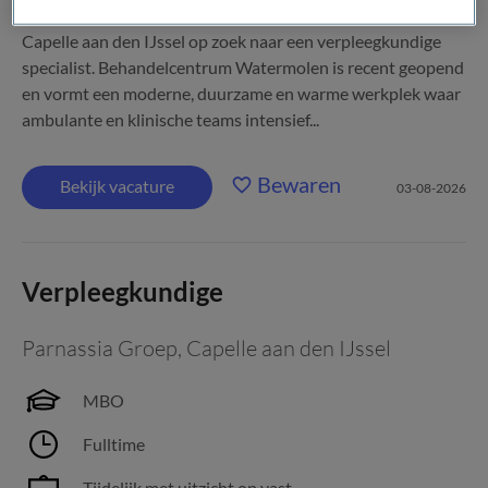
Antes is voor de afdeling Langdurige Zorg & Somatiek in
Capelle aan den IJssel op zoek naar een verpleegkundige
specialist. Behandelcentrum Watermolen is recent geopend
en vormt een moderne, duurzame en warme werkplek waar
ambulante en klinische teams intensief...
Bewaren
Bekijk vacature
03-08-2026
Verpleegkundige
Parnassia Groep
,
Capelle aan den IJssel
MBO
Fulltime
Tijdelijk met uitzicht op vast