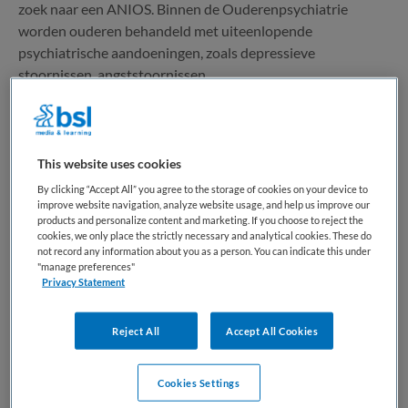
zoek naar een ANIOS. Binnen de Ouderenpsychiatrie
worden ouderen behandeld met uiteenlopende
psychiatrische aandoeningen, zoals depressieve
stoornissen, angststoornissen,...
Bewaren
Bekijk vacature
03-08-2026
This website uses cookies
By clicking “Accept All” you agree to the storage of cookies on your device to
improve website navigation, analyze website usage, and help us improve our
Verpleegkundig specialist
products and personalize content and marketing. If you choose to reject the
cookies, we only place the strictly necessary and analytical cookies. These do
not record any information about you as a person. You can indicate this under
Parnassia Groep
,
Capelle aan den IJssel
"manage preferences"
Privacy Statement
WO
Reject All
Accept All Cookies
Fulltime
Tijdelijk met uitzicht op vast
Cookies Settings