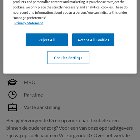
laten je graag zien wat werken bij het...
products and personalize content and marketing. If you choose to reject the
cookies, we only place the strictly necessary and analytical cookies. These do
not record any information about you as a person. You can indicate this under
"manage preferences"
Bewaren
Bekijk vacature
28-07-2026
Privacy Statement
Reject All
Accept All Cookies
Verzorgende IG | Flexibel werken
Cookies Settings
Happy Nurse
,
Doorn
MBO
Parttime
Vaste aanstelling
Ben jij Verzorgende IG en op zoek naar flexibele uren
binnen de ouderenzorg? Voor een van onze opdrachtgevers
zijn wij op zoek naar een Verzorgende IG Over het werk Je